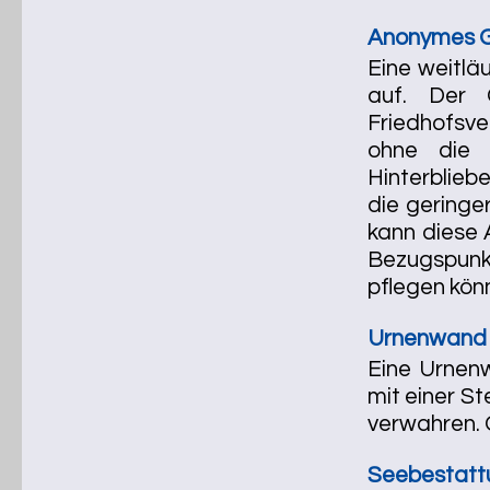
Anonymes Gr
Eine weitlä
auf. Der 
Friedhofsve
ohne die 
Hinterblieb
die geringe
kann diese 
Bezugspunkt
pflegen kön
Urnenwand (
Eine Urnenw
mit einer S
verwahren. 
Seebestattu