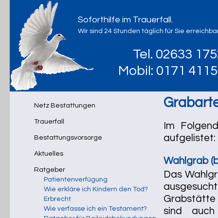
Soforthilfe im Trauerfall.
Wir sind 24 Stunden täglich für Sie erreichbar
Tel. 02633 17
Mobil: 0171 411
Grabart
Netz Bestattungen
Trauerfall
Im Folgend
aufgelistet:
Bestattungsvorsorge
Aktuelles
Wahlgrab (b
Ratgeber
Das Wahlgra
Patientenverfügung
ausgesuch
Wie erkläre ich Kindern den Tod?
Grabstätte 
Erbrecht
Wie verfasse ich ein Testament?
sind auch