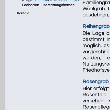
Ratgeber für Beileidsbekundungen
Familieng
Grabarten – Bestattungsformen
Wahlgrab. D
Kontakt
ausdehnen.
Reihengrab 
Die Lage di
bestimmt. I
möglich, es
vorgeschrie
werden, e
Nutzungsrec
Friedhofsve
Rasengrab (
Hier erfolg
Rasenfeld
versehen 
Rasenpflege