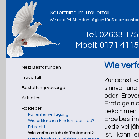
Soforthilfe im Trauerfall.
Wir sind 24 Stunden täglich für Sie erreichbar
Tel. 02633 17
Mobil: 0171 411
Wie verf
Netz Bestattungen
Trauerfall
Zunächst so
sinnvoll un
Bestattungsvorsorge
oder Erbve
Aktuelles
Erbfolge ni
Ratgeber
bekommen so
Patientenverfügung
Erbe bestim
Wie erkläre ich Kindern den Tod?
Jede volljäh
Erbrecht
Wie verfasse ich ein Testament?
ist, kann 