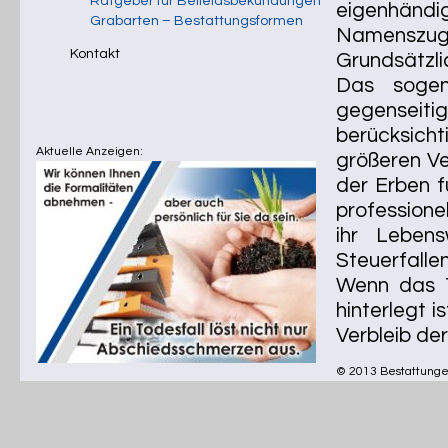
Ratgeber für Beileidsbekundungen
eigenhändig
Grabarten – Bestattungsformen
Namenszug
Kontakt
Grundsätzli
Das sogen
gegenseit
berücksichti
Aktuelle Anzeigen:
größeren Ve
der Erben f
professione
ihr Leben
Steuerfalle
Wenn das T
hinterlegt i
Verbleib de
© 2013 Bestattungen